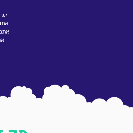
יש 
אתם
אתם 
את