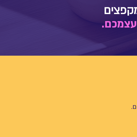
עצמכם.
ם.