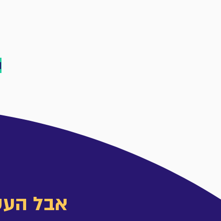
ו
אבל העס