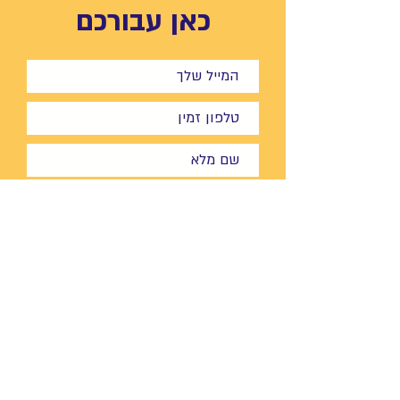
כאן עבורכם
אני מאשר/ת כי גילי יגר תהיה רשאית
לשלוח לי דיוור פרסומי בכל אמצעי -
בדוא"ל, מסרונים, וואטספ וכו.
אני מאשר/ת כי גילי יגר ליצור איתי קשר
לגבי השירותים הקיימים באתר.
שליחה