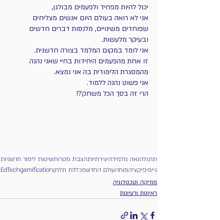
יכול להיות מפחיד ולפעמים מבולגן, 
אני לא רואה בעולם היום אנשים מצליחים 
שפוחדים משינויים, מלנסות דברים חדשים 
ובעיקר מלעשות. 
אני לומד במקום המלמד בצורה חדשנית.
זו אחת מהפעמים היחידות בחיי שאני נהנה 
מהמסגרת הלימודית בה אני נמצא. 
אני פשוט נהנה ללמוד. 
הרי זה בסך הכל משחק?!
תרגול
הנאה מלמידה
יצירתיות
הצבת מטרות
שיטות לימוד חדשניות
גיימיפיקציה
מוח
העולם החדש
מכללת תלתן
gamification
EdTech
מוזיקה וטכנולוגיה
ראיונות ורעיונות