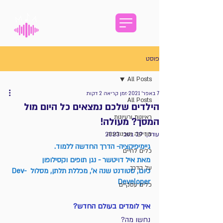
פוסט
All Posts
7 באפר׳ 2021
זמן קריאה 2 דקות
All Posts
הילדים שלכם נמצאים כל היום מול
ראיונות ורעיונות
המסך? מעולה!
מוזיקה וטכנולוגיה
עודכן:
29 בנוב׳ 2023
גיימיפיקציה- הדרך החדשה ללמוד.
כלים לחיים
מאת איל דויטשר - נגן תופים וקסילופון 
על הדרך
כיום, סטודנט שנה א', מכללת תלתן, מסלול Dev- 
Developer
כלים עסקיים
איך לומדים בעולם החדש?
נחשו מה?