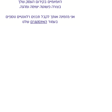
היומיומיים בקידום העסק שלך
בצורה פשוטה ישימה ומהנה.
אני מזמינה אותך לקבל תכנים רלוונטיים נוספים
בעמוד
האינסטגרם
שלנו
* נשלח אליך עכשיו מייל עם
המדריך *
ייתכן וזה יגיע לתיבת קידומי המכירות או לספאם.
אני ממליצה להעביר לתיבה הראשית, כדי לא
לפספס הפתעות ועדכונים שאני שולחת
(פשוט גוררים או בוחרים להעביר לתיבה הראשית)
מאחלת לך המון הצלחה
גילי
להורדת המדריך