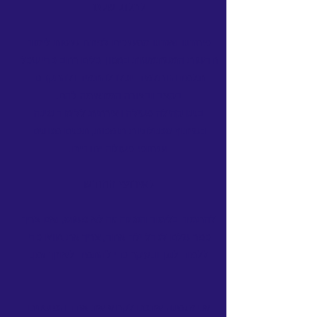
לבלוג שלנו
פיתחנו ואנחנו ממשיכים לפתח שיטות לימוד
חדשות המשתמשות במגוון כלים רחב כדי שכל
תלמידה ותלמיד יוכלו להתמיד ולהתקדם
בקצב ובצורה המתאימה להם.
בנינו קהילה פעילה ויצירתית ללימוד נגינה
בשיתוף טכנולוגיות תומכות, תכנים מגוונים
ושיתופי פעולה ייחודיים.
לאירועי החודש
להתמיד בלימוד הנגינה זה לא פשוט, ואם צריך
כפר שלם לגדל ילד אחד, צריך את MIA כדי
ללמוד לנגן ובעיקר כדי להתמיד לאורך זמן.
אני מזמינה אתכם לקרוא את אחד הפוסטים