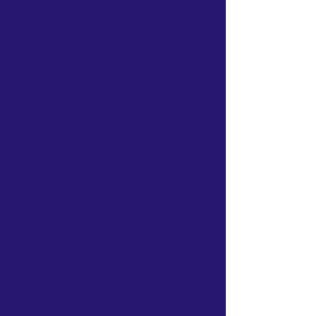
ופודקאסט טוב.
אחרי פסק זמן קצר בלימודי התואר השני
בבצלאל במסלול ניהול עיצוב וחדשנות,
בשילוב לא צפוי של וירוס הקורונה שפרץ
לחיינו בסערה, הבנתי שעכשיו זו ההזדמנות,
ושהחלום יכול להפוך למציאות.
לשמחתי הצטרפו אלי עוד כמה מאמינים גדולים
בחלומות ושינויים
ו MIA נולדה:
מרכז מוזיקה אונליין עם מורים שהם אמנים
מופיעים בתזמורות וההרכבים המובילים בארץ.
מורים שהם מאמינים גדולים בחדשנות,
ביכולת להנגיש את המוזיקה בצורה מותאמת,
מהנה ומעצימה.
בנינו פלטפורמה המאפשרת למידה משתפת,
תכנים של העשרה ותמיכה בלמידה.