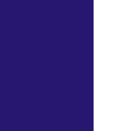
שלי בלבון - יישוב צפוני על הר בגליל שמדי
כמה שנים גם יורד בו שלג.
אני בעיקר ידועה באהבתי לקפה משובח,
מקומות עם ריח קפה טרי וטחון תמיד יפתו
אותי להתיישב
ולהריח.
אנשים פונים אלי כי אני ידועה ביכולת שלי
לחבר בין א.נשים
להזכר באנשים ודברים שעברו לידי, ולדעת
לשלוף אותם
ולעשות חיבורים לא צפויים.
אני מאמינה גדולה בשינוי, התפתחות ולמידה.
בכל גיל בכל מצב.
התשוקה הגדולה שלי בחיים היא נושא
ההתמדה. איך לומדים לא לוותר- על קשרים,
מיומנויות, חלומות...
כשאני לא עסוקה בלתקתק מול המחשב שלי,
תוכלו למצוא אותי צועדת עם אזניות