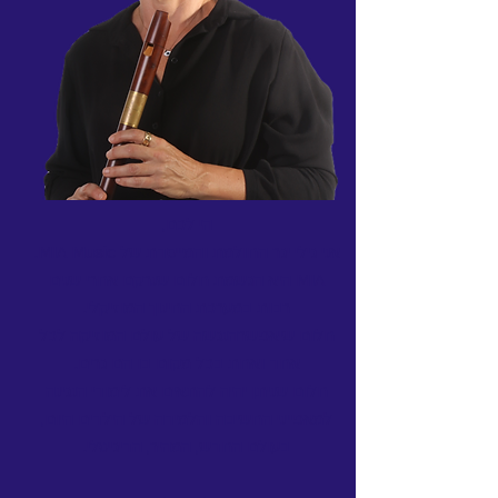
הי לכם,
אני גילי יגר החולמת והמייסדת של MIA Music.
MIA היא הגשמת חלום שנרקם אחרי שנים
רבות במערכת החינוך המוזיקלי.
חלום שיאפשרהנגשה של עולם המוזיקה לכל
אחד ואחת בכל מקום בו הם גרים.
חלום שניתן יהיה להתאים את לימודי הנגינה
למאפייני החשיבה והלמידה של הילדים היום,
בעולם החדש, המהיר, הדיגיטלי.