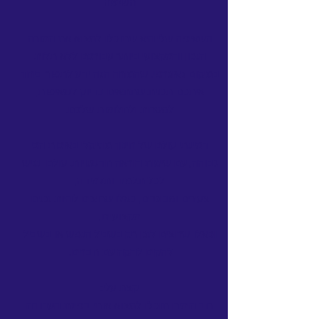
השיטה
השאיפה שלי היא שתוכלו למצוא את המורה
הנכון והמקצועי ביותר עבורכם ללא תלות
במיקום גאוגרפי. שהמורה הזה ידע לתפור ביחד
איתכם תכנית שתתאים בדיוק לשאיפות,
למטרות ולחלומות שלכם.
דמיינתי עולם של חינוך מוזיקלי באיכות הכי
גבוהה, עם שיטות הוראה חדשנויות. עולם נגיש
לכל תלמיד ותלמידה,
צעירים ומבוגרים, כאלו שרוצים להיות נגנים
מקצועיים,
וכאלו שרוצים לנגן רק בשביל הנפש או בשביל
להקים להקה עם חברים.
קצת עלי:
רוב הימים תוכלו למצוא אותי בפינת העבודה