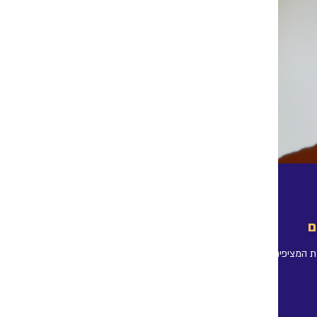
ם
 המציפים