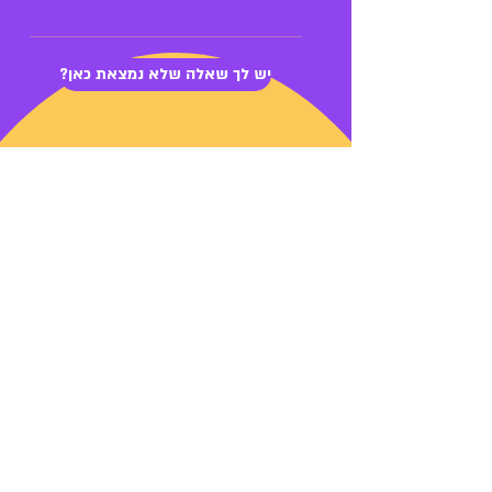
ואפשרי לכם ולמורה.
תאום הציפיות והצרכים נעשה מול כל
המורה. יש אפשרות לשיעור חד פעמי או
?יש לך שאלה שלא נמצאת כאן
להרשמה חדשית ושנתית. כמובן שאנחנו
פה כדי לעזור.