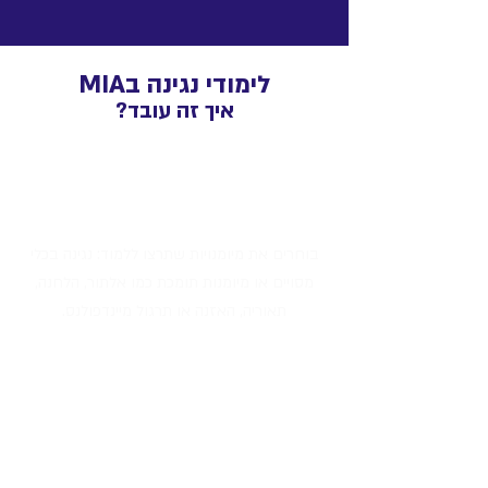
לימודי נגינה בMIA
איך זה עובד?
בוחרים את מיומנויות שתרצו ללמוד: נגינה בכלי
מסויים או מיומנות תומכת כמו אלתור, הלחנה,
תאוריה, האזנה או תרגול מיינדפולנס.