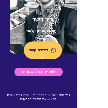
חליליות ונשימה למוזיקאים
גרמניה
יניר ריטר
שיעורי סקסופון קלאסי
צר
פת
ליצירת קשר
לצפייה בכל המורים
לכל התייעצות או התלבטות, נשמח לתת שירות
ולמצוא את המורה המתאים