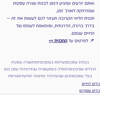
ואתם יודעים שהגיע הזמן לבנות שגרה עסקית 
שמחזיקה לאורך זמן,
תכנית הליווי הקרובה תעזור לכם לעשות את זה —
בדרך ברורה, הדרגתית, ומותאמת לעומס של 
החיים עצמם.
📌 לפרטים על 
התכנית >>
בעלות עסקים
מצויינות בעסקים
יזמות
שגרה עסקית
הרגלים שנדבקים
התמדה בעסק
שגרת עבודה
ניהול עסק קטן
בעלי עסקים
תכנון שבועי
הרגל יומי
שינוי תודעתי
מצויינות
כלים לחיים
כלים עסקיים