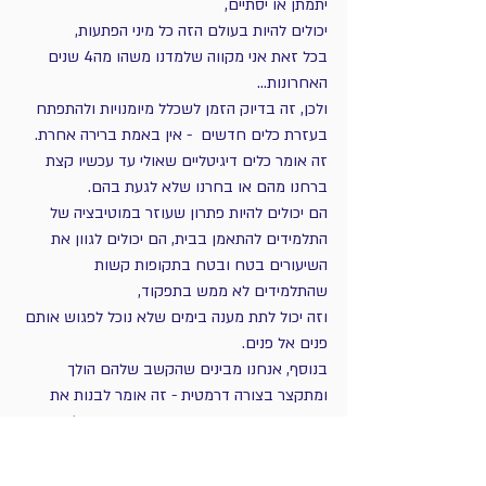
יתמתן או יסתיים, 
יכולים להיות בעולם הזה כל מיני הפתעות,
בכל זאת אני מקווה שלמדנו משהו מה4 שנים 
האחרונות...
ולכן, זה בדיוק הזמן לשכלל מיומנויות ולהתפתח 
בעזרת כלים חדשים  - אין באמת ברירה אחרת.
זה אומר כלים דיגיטליים שאולי עד עכשיו קצת 
ברחנו מהם או בחרנו שלא לגעת בהם.
הם יכולים להיות פתרון שעוזר במוטיבציה של 
התלמידים להתאמן בבית, הם יכולים לגוון את 
השיעורים בטח ובטח בתקופות קשות 
שהתלמידים לא ממש בתפקוד,
וזה יכול לתת מענה בימים שלא נוכל לפגוש אותם 
פנים אל פנים.
בנוסף, אנחנו מבינים שהקשב שלהם הולך 
ומתקצר בצורה דרמטית - זה אומר לבנות את 
השיעורים בצורה אחרת - בצורת אינטרוולים בין 
עבודה טכנית שטחית לבין עבודת הקשבה ועומק 
כדי שנוכל לעשות התאמות לפי המצב האנרגטי 