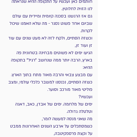
חותמים כאן ועכשיו על התקופה ההיא שנראתה 
לנו הזויה לחלוטין.
גם אז הרגשנו בסכנה קיומית ומיידית עם עולם 
שביום אחד פשוט נסגר - מה שלא האמנו שיכול 
לקרות.
וכשזה הסתיים, ולקח לזה לא מעט שנים עם עוד 
זן ועוד זן,
הגיעו ימים לא פשוטים מבחינה בטחונית פה 
בארץ, הרבה יותר ממה שנחשב "רגיל" בתקופה 
ההיא:
עם מבצע צבאי והרבה מאוד מתח בתוך הארץ.
כשזה הסתיים, נכנסנו למשבר כלכלי עולמי, ומצב 
פוליטי מאוד מורכב וסוער. 
ועכשיו?
ימים של מלחמה. ימים של אבדן, כאב, דאגה 
וטלטלה גדולה.
מה שאני מנסה למעשה לומר, 
כשמסתכלים על ארבע השנים האחרונות ממבט 
על וקצת פרספקיטבה, 