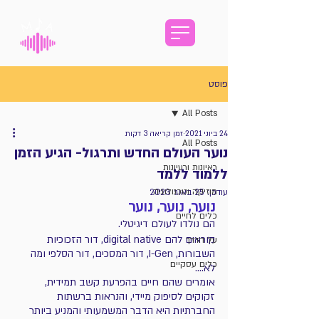
פוסט
All Posts
24 ביוני 2021
זמן קריאה 3 דקות
All Posts
נוער העולם החדש ותרגול- הגיע הזמן
ראיונות ורעיונות
ללמוד ללמד
מוזיקה וטכנולוגיה
עודכן:
25 באוג׳ 2023
נוער, נוער, נוער
כלים לחיים
הם נולדו לעולם דיגיטלי. 
קוראים להם digital native, דור הזכוכיות 
על הדרך
השבורות, I-Gen, דור המסכים, דור הסלפי ומה 
כלים עסקיים
לא….
אומרים שהם חיים בהפרעת קשב תמידית, 
זקוקים לסיפוק מיידי, והנראות ברשתות 
החברתיות היא הדבר המשמעותי והמניע ביותר 