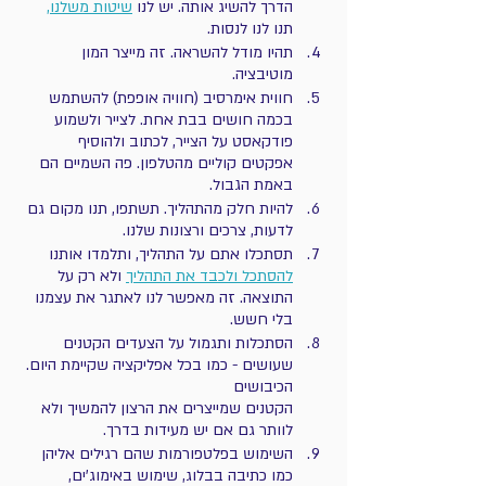
הדרך להשיג אותה. יש לנו 
שיטות משלנו
,
תנו לנו לנסות.
תהיו מודל להשראה. זה מייצר המון 
מוטיבציה.
חווית אימרסיב (חוויה אופפת) להשתמש 
בכמה חושים בבת אחת. לצייר ולשמוע 
פודקאסט על הצייר, לכתוב ולהוסיף 
אפקטים קוליים מהטלפון. פה השמיים הם 
באמת הגבול.
להיות חלק מהתהליך. תשתפו, תנו מקום גם 
לדעות, צרכים ורצונות שלנו.
תסתכלו אתם על התהליך, ותלמדו אותנו 
להסתכל ולכבד את התהליך
 ולא רק על 
התוצאה. זה מאפשר לנו לאתגר את עצמנו 
בלי חשש.
הסתכלות ותגמול על הצעדים הקטנים 
שעושים - כמו בכל אפליקציה שקיימת היום. 
הכיבושים 
הקטנים שמייצרים את הרצון להמשיך ולא 
לוותר גם אם יש מעידות בדרך.
השימוש בפלטפורמות שהם רגילים אליהן 
כמו כתיבה בבלוג, שימוש באימוג'ים,           