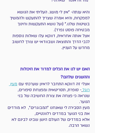
"מה זה אומר" שאלתי?
והיא ענתה- "אין לי מושג. העליתי את הנושא 
למפקחת, והיא אמרה שצריך להתעקש ולהמשיך 
בשיטות שלנו." (ועל נושא התעקשות וחינוך 
מבטיחה פוסט נפרד). 
אצל אותה אחראית, דווקא עלו שאלות נוספות 
לגבי הדרך והתוצאה ושבוודאי יש צורך לחשוב 
מחדש על העניין.
האם יש לנו את הכלים למדוד את היכולות 
וההשגים שלהם?
אצלי זה דווקא התחבר לראיון שערכתי עם 
מעין 
רוגל
- סופרת, תסריטאית ומפצחת סיפורים, 
שנראה כי פצחה את צורת החשיבה של בני 
הנוער. 
מעין הסבירה לי שאנחנו "המבוגרים",  לא מודדים 
את בני הנוער במדדים רלוונטיים, 
אלא במדדים של העולם הישן שבינו לבינם לא 
נשאר הרבה. 