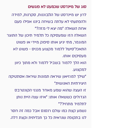
סוג של מיינדסט שכמעט לא פוגשים
לרון יש מיינדסט של התבוננות, סקרנות, למידה
ולהפתעתי לא עלתה בשיחה ביננו אפילו פעם 
אחת השאלה "מה יצא לי מזה?"
השאלה הזו שמעסיקה כל תלמיד תיכון של התוצר 
המוגמר, מתי יגיע אותו סיפוק מיידי או פשוט 
התאכל'סישל ללמוד מקצוע מכניס - פשוט לא 
מעסיקים אותו.
הוא הלך ללמוד בשביל ללמוד ולא מתוך כיוון 
למקצוע.
"שילך למוזיאון שיראה תמונות שיראה אסתטיקה 
היצירתיות האנושית"
זו העצה שהוא שמע מאחד מנגני הקונטרבס 
הגדולים כששאלו אותו: "איזו עצה היית נותן 
לתלמיד מתחיל?"
נשמע קצת כמו עולם רנסנס אבל כמה זה חסר 
לנו בתקופה שנראית כל כך תכליתית וקצת דלה.