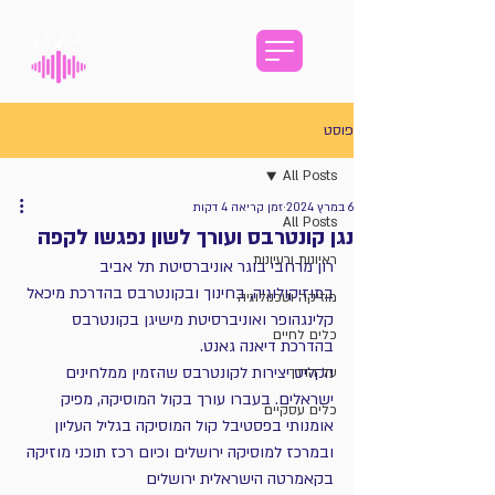
פוסט
All Posts
6 במרץ 2024
זמן קריאה 4 דקות
All Posts
נגן קונטרבס ועורך לשון נפגשו לקפה
ראיונות ורעיונות
רון מרחבי בוגר אוניברסיטת תל אביב 
במוזיקולוגיה, בחינוך ובקונטרבס בהדרכת מיכאל 
מוזיקה וטכנולוגיה
קלינגהופר ואוניברסיטת מישיגן בקונטרבס 
כלים לחיים
בהדרכת דיאנה גאנט.
הקליט יצירות לקונטרבס שהזמין ממלחינים 
על הדרך
ישראלים. בעברו עורך בקול המוסיקה, מפיק 
כלים עסקיים
אומנותי בפסטיבל קול המוסיקה בגליל העליון 
ובמרכז למוסיקה ירושלים וכיום רכז תוכני מוזיקה 
בקאמרטה הישראלית ירושלים