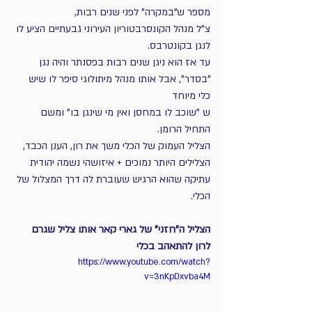
מספר ש"במקרה" לפני שנים רבות, 
צ"ל מנהל הקונסרבטוריון העירוני גבעתיים הציע לו 
לנגן בקונטרבס. 
עד אז הוא ניגן שנים רבות בפסנתר והיה נגן 
"בסדר", אבל אותו מנהל מיתולוגי סיפר לו שיש 
כלי מיוחד 
ש "שוכב לו במחסן ואין מי שינגן בו" ומשם 
התחיל הרומן.
הצליל העמוק של הכלי משך את רון, הענן הכבד, 
הצלילים היותר נמוכים + איזושהי נשמה יהודית 
עתיקה שהוא הרגיש שעוברת לה דרך המצלול של 
הכלי.
הצליל ה"חזני" של גארי קאר אותו צליל שגרם 
לרון להתאהב בכלי
https://www.youtube.com/watch?
v=3nKpDxvba4M