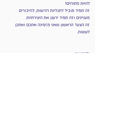
להיות פתוחים! 
זה תמיד מוביל לתגליות חדשות, לחיבורים 
מעניינים וזה תמיד ירענן את היצירתיות.
זה הצעד הראשון שאני מזמינה אתכם ואתכן 
לעשות. 
ולבקשתי-
המדריך למאזין המתחיל למוזיקה עכשווית 
ולקונטרבס מאת ד"ר רון מרחבי:) 
אנדרה היידו: דיוורטימנטו לכלי קשת (1987) 
בביצוע הקאמרטה הישראלית ירושלים. רוב 
הפרקים באווירה קלילה, במסורת הכתיבה 
האירופית -
מכאן>>
יחזקאל בראון: פסנתרין - יצירה לסנטור 
ולשלישיית פסנתר, הממזגת בעיניי מזרח 