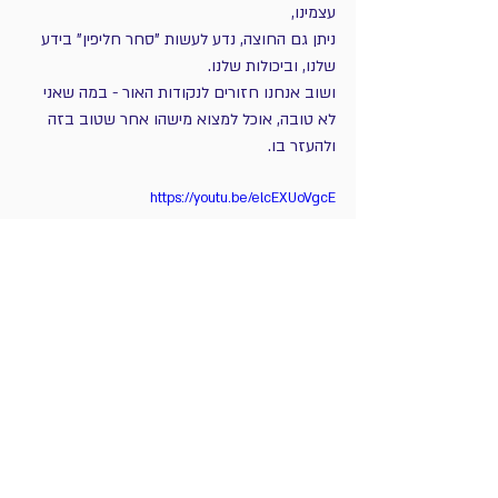
עצמינו,
ניתן גם החוצה, נדע לעשות "סחר חליפין" בידע 
שלנו, וביכולות שלנו.
ושוב אנחנו חזורים לנקודות האור - במה שאני 
לא טובה, אוכל למצוא מישהו אחר שטוב בזה 
ולהעזר בו.
https://youtu.be/elcEXUoVgcE
שלב השאלה הזהה:
טיפ לתרגול והתמדה
אמפתיה, חמלה 
IN
"משטור" עצמי 
OUT