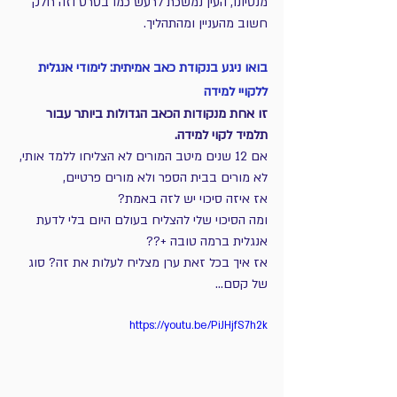
מנסיונו, העין נמשכת לרעש כמו בסרט וזה חלק 
חשוב מהעניין ומהתהליך.
בואו ניגע בנקודת כאב אמיתית: לימודי אנגלית 
ללקויי למידה
זו אחת מנקודות הכאב הגדולות ביותר עבור 
תלמיד לקוי למידה.
אם 12 שנים מיטב המורים לא הצליחו ללמד אותי, 
לא מורים בבית הספר ולא מורים פרטיים,
אז איזה סיכוי יש לזה באמת?
ומה הסיכוי שלי להצליח בעולם היום בלי לדעת 
אנגלית ברמה טובה +??
אז איך בכל זאת ערן מצליח לעלות את זה? סוג 
של קסם...
https://youtu.be/PiJHjfS7h2k