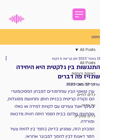
פוסט
All Posts
13 באפר׳ 2023
זמן קריאה 4 דקות
All Posts
התנגשות בין גלקטית היא היחידה
ראיונות ורעיונות
שתזיז פה דברים
מוזיקה וטכנולוגיה
עודכן:
29 בנוב׳ 2023
ערן טואטי הבין שהלימודים למבחן הפסיכומטרי 
כלים לחיים
הם נקודה קריטית בבניית חוסן ותחושת מסוגלות,
על הדרך
בעיקר אצל צעירים עם לקויות למידה או כאלו 
שהחוויה שלהם בבית הספר היתה חוויה מדכאת 
כלים עסקיים
ומורידה.
המבחן הזה, שמגיע בדיוק בתפר בין להיות צעיר 
חסר דאגות לבין להפוך למבוגר אחראי,