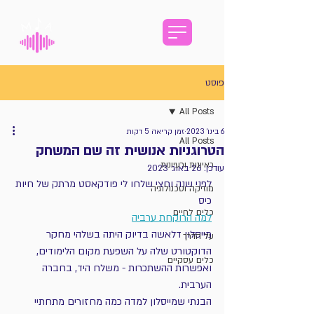
פוסט
All Posts
6 בינו׳ 2023
זמן קריאה 5 דקות
All Posts
הטרוגניות אנושית זה שם המשחק
ראיונות ורעיונות
עודכן:
26 באוג׳ 2023
לפני שנה וחצי שלחו לי פודקאסט מרתק של חיות 
מוזיקה וטכנולוגיה
כיס
כלים לחיים
למה הרוקחת ערביה
מייסלון דלאשה בדיוק היתה בשלהי מחקר 
על הדרך
הדוקטורט שלה על השפעת מקום הלימודים, 
כלים עסקיים
ואפשרות ההשתכרות - משלח היד, בחברה 
הערבית.
הבנתי שמייסלון למדה כמה מחזורים מתחתיי 