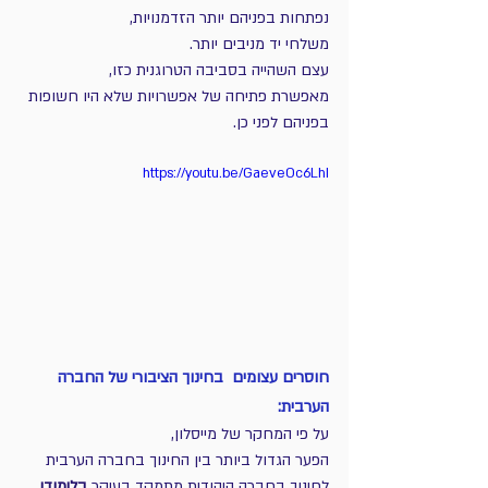
נפתחות בפניהם יותר הזדמנויות,
משלחי יד מניבים יותר.
עצם השהייה בסביבה הטרוגנית כזו,
מאפשרת פתיחה של אפשרויות שלא היו חשופות 
בפניהם לפני כן.
https://youtu.be/GaeveOc6LhI
חוסרים עצומים  בחינוך הציבורי של החברה 
הערבית:
על פי המחקר של מייסלון, 
הפער הגדול ביותר בין החינוך בחברה הערבית
לחינוך בחברה היהודית מתמקד בעיקר 
בלימודי 