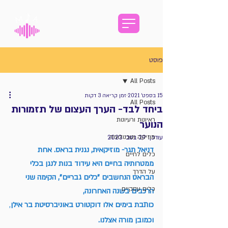
פוסט
All Posts
15 בספט׳ 2021
זמן קריאה 3 דקות
All Posts
ביחד לבד- הערך העצום של תזמורות
ראיונות ורעיונות
הנוער
מוזיקה וטכנולוגיה
עודכן:
29 בנוב׳ 2023
דניאל תגר- מוזיקאית, נגנית בראס. אחת 
כלים לחיים
ממטרותיה בחיים היא עידוד בנות לנגן בכלי 
על הדרך
הבראס הנחשבים "כלים גבריים", הקימה שני 
כלים עסקיים
הרכבים בשנה האחרונה,
כותבת בימים אלו דוקטורט באוניברסיטת בר אילן
,
וכמובן מורה אצלנו.